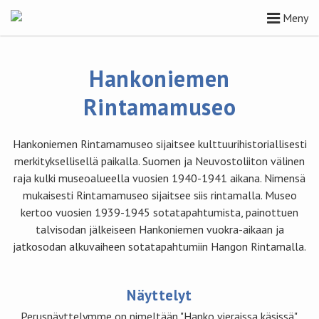
Meny
Hankoniemen
Rintamamuseo
Hankoniemen Rintamamuseo sijaitsee kulttuurihistoriallisesti
merkityksellisellä paikalla. Suomen ja Neuvostoliiton välinen
raja kulki museoalueella vuosien 1940-1941 aikana. Nimensä
mukaisesti Rintamamuseo sijaitsee siis rintamalla. Museo
kertoo vuosien 1939-1945 sotatapahtumista, painottuen
talvisodan jälkeiseen Hankoniemen vuokra-aikaan ja
jatkosodan alkuvaiheen sotatapahtumiin Hangon Rintamalla.
Näyttelyt
Perusnäyttelymme on nimeltään "Hanko vieraissa käsissä".