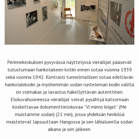
Perinnekeskuksen pysyvässä näyttelyssä vierailijat pääsevät
tutustumaan hankolaiseen kotiin ennen sotaa vuonna 1939
sekä vuonna 1942. Kontrasti tunnelmallisen sotaa edeltävän
hankolaiskodin ja myöhemmän sodan runteleman kodin välillä
on voimakas ja lavastus häkellyttävän autenttinen.
Elokuvahuoneessa vierailijat voivat pysähtyä katsomaan
koskettavaa dokumenttielokuvaa ”Vi minns kriget” (Me
muistamme sodan) (21 min), jossa yhdeksän henkilöä
muistelevat lapsuuttaan Hangossa ja sen lähialueella sodan
aikana ja sen jälkeen.