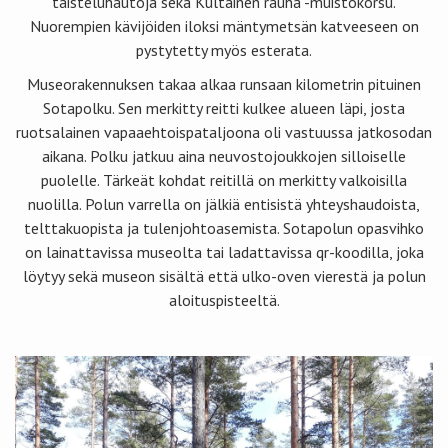
taisteluhautoja sekä Kultainen rauha -muistokorsu.
Nuorempien kävijöiden iloksi mäntymetsän katveeseen on
pystytetty myös esterata.
Museorakennuksen takaa alkaa runsaan kilometrin pituinen
Sotapolku. Sen merkitty reitti kulkee alueen läpi, josta
ruotsalainen vapaaehtoispataljoona oli vastuussa jatkosodan
aikana. Polku jatkuu aina neuvostojoukkojen silloiselle
puolelle. Tärkeät kohdat reitillä on merkitty valkoisilla
nuolilla. Polun varrella on jälkiä entisistä yhteyshaudoista,
telttakuopista ja tulenjohtoasemista. Sotapolun opasvihko
on lainattavissa museolta tai ladattavissa qr-koodilla, joka
löytyy sekä museon sisältä että ulko-oven vierestä ja polun
aloituspisteeltä.