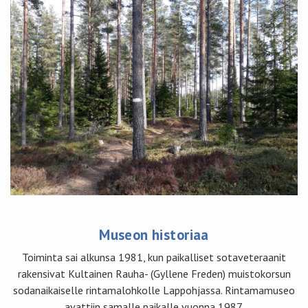
Museon historiaa
Toiminta sai alkunsa 1981, kun paikalliset sotaveteraanit
rakensivat Kultainen Rauha- (Gyllene Freden) muistokorsun
sodanaikaiselle rintamalohkolle Lappohjassa. Rintamamuseo
avattiin samalle paikalle vuonna 1987.